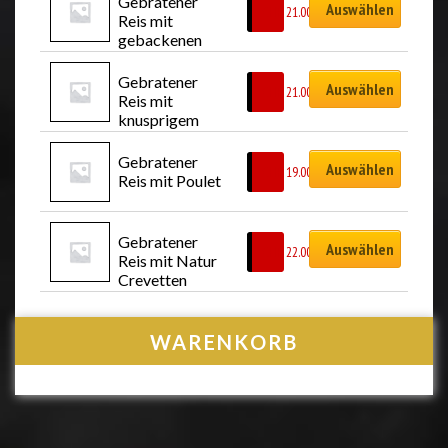
Gebratener 
Auswählen
CHF
21.00
Reis mit 
gebackenen 
Crevetten (6 
Stück)
Gebratener 
Auswählen
CHF
21.00
Reis mit 
knusprigem 
Poulet 
(hausgemacht)
Gebratener 
Auswählen
CHF
19.00
Reis mit Poulet
Gebratener 
Auswählen
CHF
22.00
Reis mit Natur 
Crevetten
WARENKORB