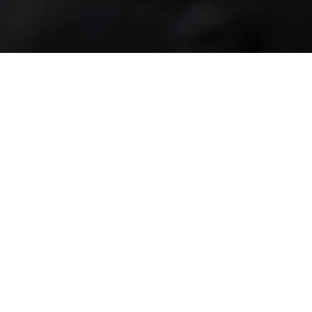
15
Fleischherkunft
Datenschutz
Impressum
AGB
 34
Jugendschutz