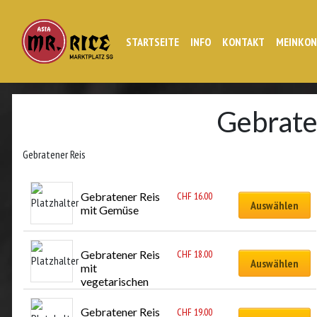
STARTSEITE
INFO
KONTAKT
MEINKO
Gebrate
Gebratener Reis
Gebratener Reis 
CHF
16.00
Auswählen
mit Gemüse
Gebratener Reis 
CHF
18.00
Auswählen
mit 
vegetarischen 
Frühlingsrollen
Gebratener Reis 
CHF
19.00