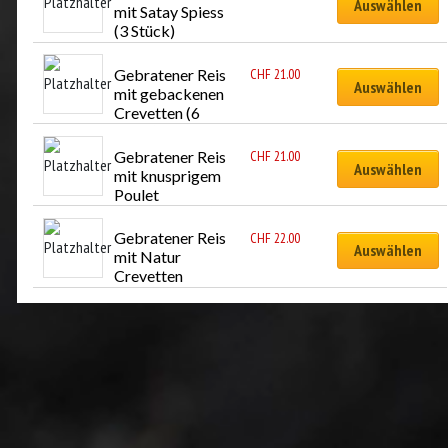
Auswählen
mit Satay Spiess 
(3 Stück)
Gebratener Reis 
CHF
21.00
Auswählen
mit gebackenen 
Crevetten (6 
Stück)
Gebratener Reis 
CHF
21.00
Auswählen
mit knusprigem 
Poulet 
(hausgemacht)
Gebratener Reis 
CHF
22.00
Auswählen
mit Natur 
Crevetten