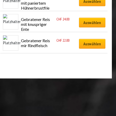
Auswählen
mit paniertem 
Hühnerbrustfile
t
Gebratener Reis 
CHF
24.00
Auswählen
mit knuspriger 
Ente
Gebratener Reis 
CHF
22.00
Auswählen
mir Rindfleisch