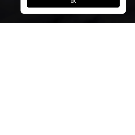
OK
Zahlungsmethoden
Sie können vor Ort bezahlen mit:
– Barzahlung
– Twint
– Kreditkarte*
*Nur PostCard nicht möglich
Designed by
Apps24.ch