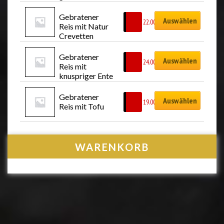
Crevetten (6 
Stück)
Gebratener 
Auswählen
CHF
22.00
Reis mit Natur 
Crevetten
Gebratener 
Auswählen
CHF
24.00
Reis mit 
knuspriger Ente
Gebratener 
Auswählen
CHF
19.00
Reis mit Tofu
WARENKORB