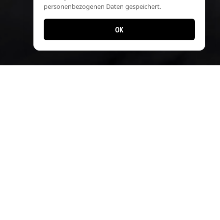
personenbezogenen Daten gespeichert.
OK
Zahlungsmethoden
Sie können vor Ort bezahlen mit:
– Barzahlung
– Twint
– Kreditkarte*
*Nur PostCard nicht möglich