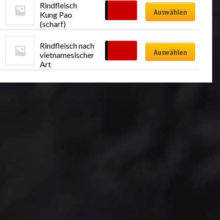
Rindfleisch 
CHF
23.00
Auswählen
Kung Pao 
(scharf)
Rindfleisch nach 
CHF
24.00
Auswählen
vietnamesischer 
Art