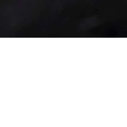
15
Fleischherkunft
Datenschutz
Impressum
AGB
 34
Jugendschutz