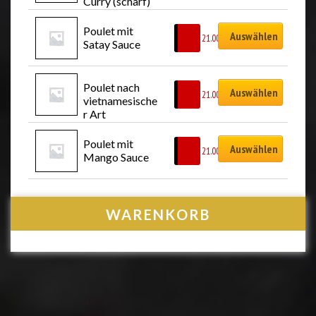
Curry (scharf)
Poulet mit 
Auswählen
CHF
21.00
Satay Sauce
Poulet nach 
Auswählen
CHF
21.00
vietnamesische
r Art
Poulet mit 
Auswählen
CHF
21.00
Mango Sauce
WARENKORB