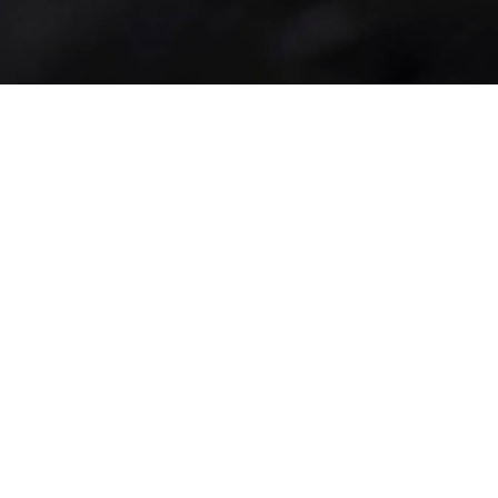
15
Fleischherkunft
Datenschutz
Impressum
AGB
 34
Jugendschutz