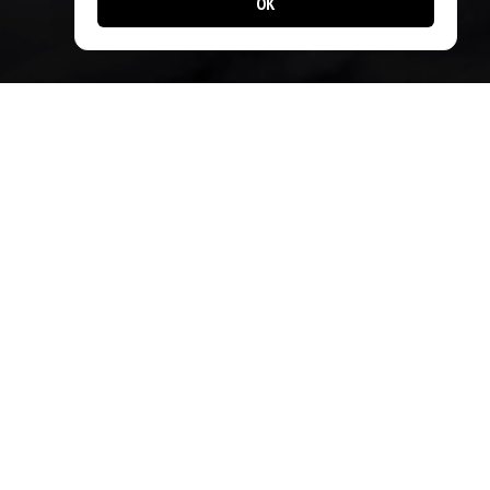
OK
Zahlungsmethoden
Sie können vor Ort bezahlen mit:
– Barzahlung
– Twint
– Kreditkarte*
*Nur PostCard nicht möglich
Designed by
Apps24.ch