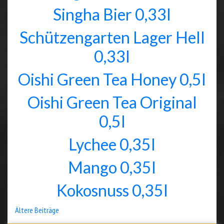
Singha Bier 0,33l
Schützengarten Lager Hell
0,33l
Oishi Green Tea Honey 0,5l
Oishi Green Tea Original
0,5l
Lychee 0,35l
Mango 0,35l
Kokosnuss 0,35l
Beitrags-
Ältere Beiträge