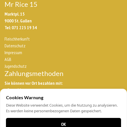
Mr Rice 15
Marktpl. 15
9000 St. Gallen
Tel: 071 223 19 34
Fleischherkunft
Datenschutz
Impressum
AGB
Jugendschutz
Zahlungsmethoden
Sie können vor Ort bezahlen mit:
– Barzahlung
– Twint
Cookies Warnung
– Kreditkarte*
Diese Website verwendet Cookies, um die Nutzung zu analysieren.
Es werden keine personenbezogenen Daten gespeichert.
*Nur PostCard nicht möglich
Copyright@Mr Rice 15
OK